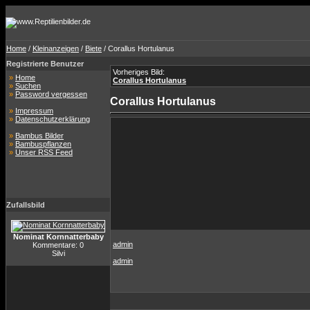
Home
/
Kleinanzeigen
/
Biete
/ Corallus Hortulanus
Registrierte Benutzer
Vorheriges Bild:
»
Home
Corallus Hortulanus
»
Suchen
»
Password vergessen
Corallus Hortulanus
»
Impressum
»
Datenschutzerklärung
»
Bambus Bilder
»
Bambuspflanzen
»
Unser RSS Feed
Zufallsbild
Nominat Kornnatterbaby
admin
Kommentare: 0
Silvi
admin