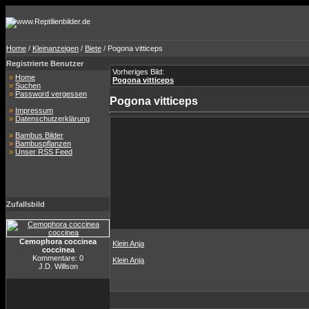
Home
/
Kleinanzeigen
/
Biete
/ Pogona vitticeps
Registrierte Benutzer
Vorheriges Bild:
»
Home
Pogona vitticeps
»
Suchen
»
Password vergessen
Pogona vitticeps
»
Impressum
»
Datenschutzerklärung
»
Bambus Bilder
»
Bambuspflanzen
»
Unser RSS Feed
Zufallsbild
Cemophora coccinea
Klein Anja
coccinea
Kommentare: 0
Klein Anja
J.D. Willson