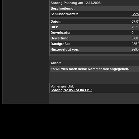
Sorong Paarung am 12.11.2003
Beschreibung:
Schlüsselwörter:
Soro
Datum:
07.0
Hits:
7521
Downloads:
0
Bewertung:
5.00
Dateigröße:
285.
Hinzugefügt von:
zell
Autor:
Es wurden noch keine Kommentare abgegeben.
Vorheriges Bild:
Sorong NZ 05 Tot im Ei!!!