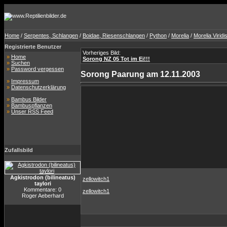
Home
/
Serpentes, Schlangen
/
Boidae, Riesenschlangen
/
Python
/
Morelia
/
Morelia Viridi
Registrierte Benutzer
Vorheriges Bild:
»
Home
Sorong NZ 05 Tot im Ei!!!
»
Suchen
»
Password vergessen
Sorong Paarung am 12.11.2003
»
Impressum
»
Datenschutzerklärung
»
Bambus Bilder
»
Bambuspflanzen
»
Unser RSS Feed
Zufallsbild
Agkistrodon (bilineatus)
zellowitch1
taylori
Kommentare: 0
zellowitch1
Roger Aeberhard