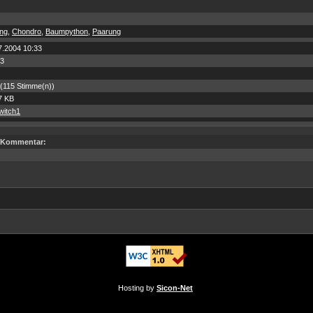
ng
,
Chondro
,
Baumpython
,
Paarung
7.2004 10:33
3
 (115 Stimme(n))
7 KB
owitch1
Kommentar:
Hosting by
Sicon-Net