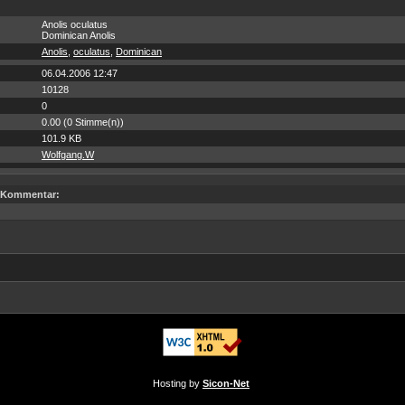
Anolis oculatus
Dominican Anolis
Anolis
,
oculatus
,
Dominican
06.04.2006 12:47
10128
0
0.00 (0 Stimme(n))
101.9 KB
Wolfgang.W
Kommentar:
Hosting by
Sicon-Net