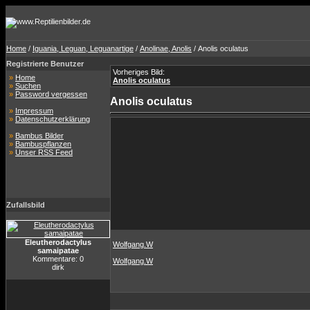
Home
/
Iguania, Leguan, Leguanartige
/
Anolinae, Anolis
/ Anolis oculatus
Registrierte Benutzer
Vorheriges Bild:
»
Home
Anolis oculatus
»
Suchen
»
Password vergessen
Anolis oculatus
»
Impressum
»
Datenschutzerklärung
»
Bambus Bilder
»
Bambuspflanzen
»
Unser RSS Feed
Zufallsbild
Eleutherodactylus
Wolfgang.W
samaipatae
Kommentare: 0
Wolfgang.W
dirk