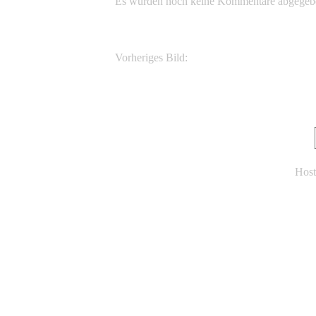
Es wurden noch keine Kommentare abgegeb
Vorheriges Bild:
Anolis equestris - Ritteranolis
Host