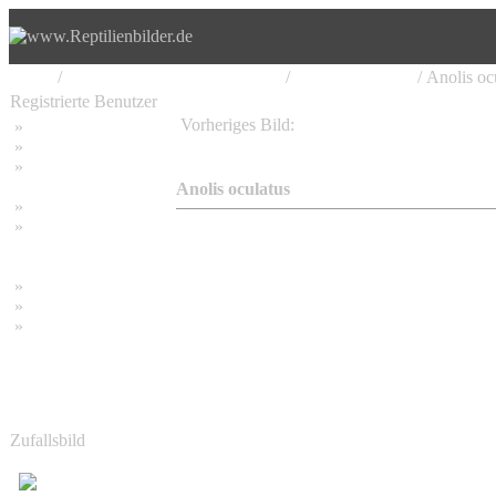
Home
/
Iguania, Leguan, Leguanartige
/
Anolinae, Anolis
/ Anolis oc
Registrierte Benutzer
Vorheriges Bild:
»
Home
Anolis equestris - Ritteranolis
»
Suchen
»
Password vergessen
Anolis oculatus
»
Impressum
»
Datenschutzerklärung
»
Bambus Bilder
»
Bambuspflanzen
»
Unser RSS Feed
Zufallsbild