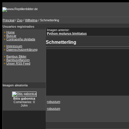
Principal
/
Zoo
/
Wilhelma
/ Schmetterling
Usuarios registrados
Imagen anterior:
»
Home
Python molurus bivittatus
»
Buscar
»
Contraseña olvidada
Schmetterling
»
Impressum
»
Datenschutzerklärung
»
Bambus Bilder
»
Bambuspflanzen
»
Unser RSS Feed
Imagen aleatoria
Bitis gabonica
robustum
Comentarios: 0
John
robustum