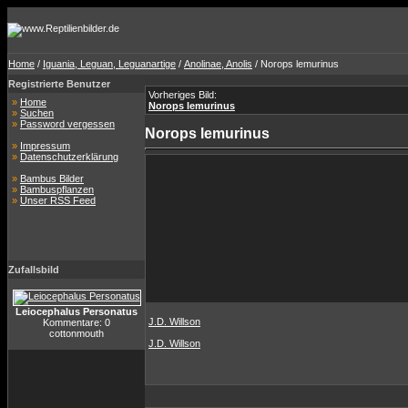
Home
/
Iguania, Leguan, Leguanartige
/
Anolinae, Anolis
/ Norops lemurinus
Registrierte Benutzer
Vorheriges Bild:
»
Home
Norops lemurinus
»
Suchen
»
Password vergessen
Norops lemurinus
»
Impressum
»
Datenschutzerklärung
»
Bambus Bilder
»
Bambuspflanzen
»
Unser RSS Feed
Zufallsbild
Leiocephalus Personatus
J.D. Willson
Kommentare: 0
cottonmouth
J.D. Willson