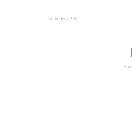
Vorheriges Bild:
Norops humilis
Host