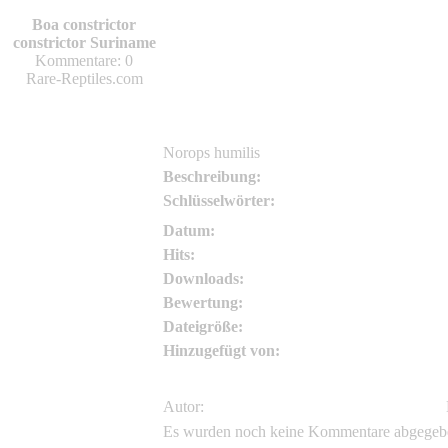
J.D. Willson
Boa constrictor
J.D. Willson
constrictor Suriname
Kommentare: 0
Rare-Reptiles.com
Norops humilis
Beschreibung:
Schlüsselwörter:
Datum:
Hits:
Downloads:
Bewertung:
Dateigröße:
Hinzugefügt von:
Autor:
Es wurden noch keine Kommentare abgegeb