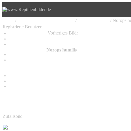
Home
/
Iguania, Leguan, Leguanartige
/
Anolinae, Anolis
/ Norops hu
Registrierte Benutzer
Vorheriges Bild:
»
Home
Norops humilis
»
Suchen
»
Password vergessen
Norops humilis
»
Impressum
»
Datenschutzerklärung
»
Bambus Bilder
»
Bambuspflanzen
»
Unser RSS Feed
Zufallsbild