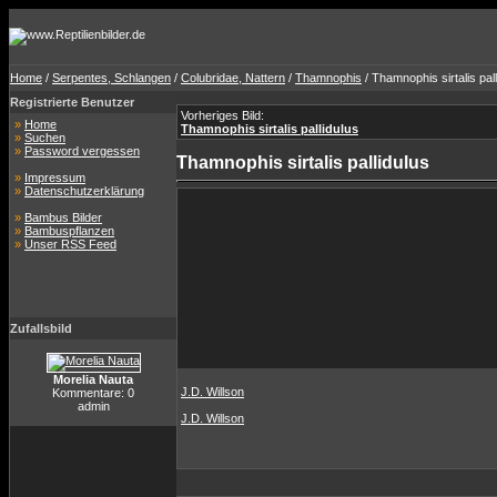
Home
/
Serpentes, Schlangen
/
Colubridae, Nattern
/
Thamnophis
/ Thamnophis sirtalis pall
Registrierte Benutzer
Vorheriges Bild:
»
Home
Thamnophis sirtalis pallidulus
»
Suchen
»
Password vergessen
Thamnophis sirtalis pallidulus
»
Impressum
»
Datenschutzerklärung
»
Bambus Bilder
»
Bambuspflanzen
»
Unser RSS Feed
Zufallsbild
Morelia Nauta
J.D. Willson
Kommentare: 0
admin
J.D. Willson