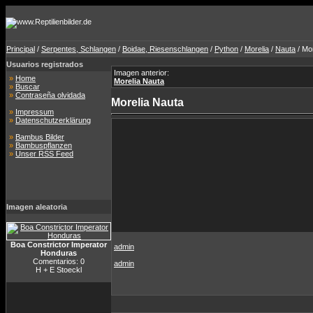
Principal
/
Serpentes, Schlangen
/
Boidae, Riesenschlangen
/
Python
/
Morelia
/
Nauta
/ Mo
Usuarios registrados
Imagen anterior:
»
Home
Morelia Nauta
»
Buscar
»
Contraseña olvidada
Morelia Nauta
»
Impressum
»
Datenschutzerklärung
»
Bambus Bilder
»
Bambuspflanzen
»
Unser RSS Feed
Imagen aleatoria
Boa Constrictor Imperator
admin
Honduras
Comentarios: 0
admin
H + E Stoeckl