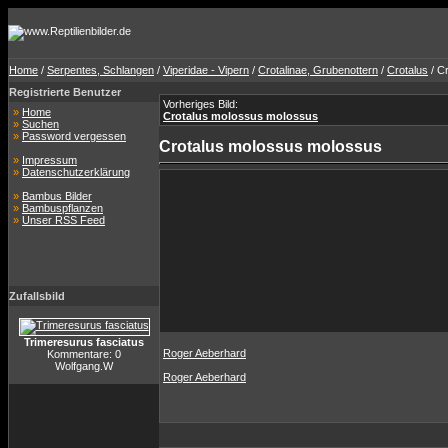
Home
/
Serpentes, Schlangen
/
Viperidae - Vipern
/
Crotalinae, Grubenottern
/
Crotalus
/ C
Registrierte Benutzer
Vorheriges Bild:
»
Home
Crotalus molossus molossus
»
Suchen
»
Password vergessen
Crotalus molossus molossus
»
Impressum
»
Datenschutzerklärung
»
Bambus Bilder
»
Bambuspflanzen
»
Unser RSS Feed
Zufallsbild
Trimeresurus fasciatus
Roger Aeberhard
Kommentare: 0
Wolfgang.W
Roger Aeberhard