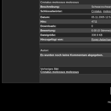
Crotalus molossus molossus
Beschreibung:
Schwarzschwan
Schlüsselwörter:
Crotalus
,
molos
Datum:
05.11.2005 12:5
Hits:
4711
Downloads:
0
Bewertung:
0.00 (0 Stimme(
Dateigröße:
338.9 KB
Hinzugefügt von:
Roger Aeberhar
Autor:
Es wurden noch keine Kommentare abgegeben.
Vorheriges Bild:
Crotalus molossus molossus
Ho