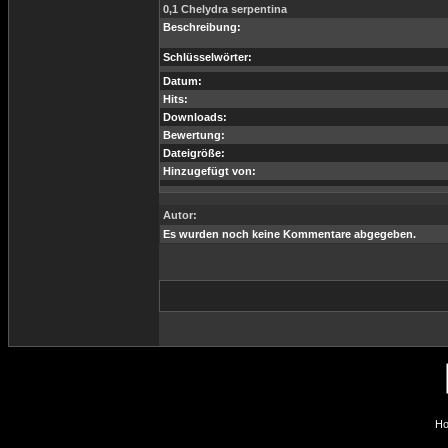
0,1 Chelydra serpentina
Beschreibung:
Schlüsselwörter:
Datum:
Hits:
Downloads:
Bewertung:
Dateigröße:
Hinzugefügt von:
Autor:
Es wurden noch keine Kommentare abgegeben.
Ho