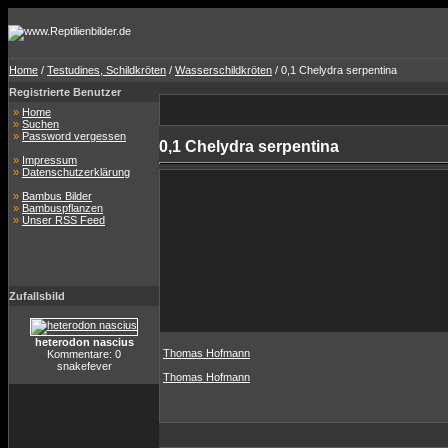
Home
/
Testudines, Schildkröten
/
Wasserschildkröten
/ 0,1 Chelydra serpentina
Registrierte Benutzer
»
Home
»
Suchen
»
Password vergessen
0,1 Chelydra serpentina
»
Impressum
»
Datenschutzerklärung
»
Bambus Bilder
»
Bambuspflanzen
»
Unser RSS Feed
Zufallsbild
heterodon nascius
Thomas Hofmann
Kommentare: 0
snakefever
Thomas Hofmann