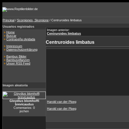
Principal
/
Scorpiones, Skorpione
/ Centruroides limbatus
Usuarios registrados
Imagen anterior:
»
Home
Centruroides limbatus
»
Buscar
»
Contraseña olvidada
Centruroides limbatus
»
Impressum
»
Datenschutzerklärung
»
Bambus Bilder
»
Bambuspflanzen
»
Unser RSS Feed
Imagen aleatoria
Gloydius blomhoffi
Harold van der Ploeg
brevicaudus
Comentarios: 0
Harold van der Ploeg
jochen