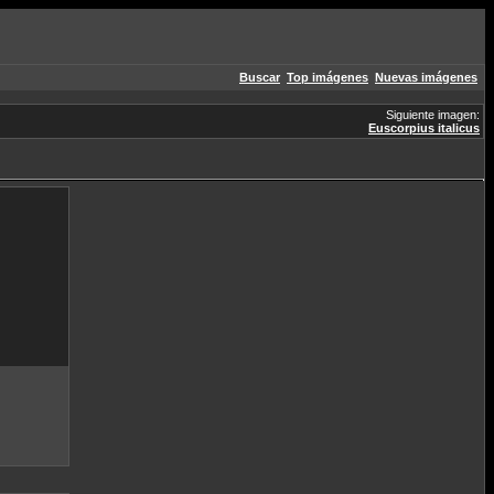
Buscar
Top imágenes
Nuevas imágenes
Siguiente imagen:
Euscorpius italicus