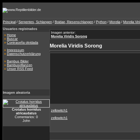
Principal
/
Serpentes, Schlangen
/
Boidae, Riesenschlangen
/
Python
/
Morelia
/
Morelia Viri
Usuarios registrados
Imagen anterior:
»
Home
Morelia Viridis Sorong
»
Buscar
»
Contraseña olvidada
Morelia Viridis Sorong
»
Impressum
»
Datenschutzerklärung
»
Bambus Bilder
»
Bambuspflanzen
»
Unser RSS Feed
Imagen aleatoria
Crotalus horridus
zellowitch1
atricaudatus
Comentarios: 0
zellowitch1
John