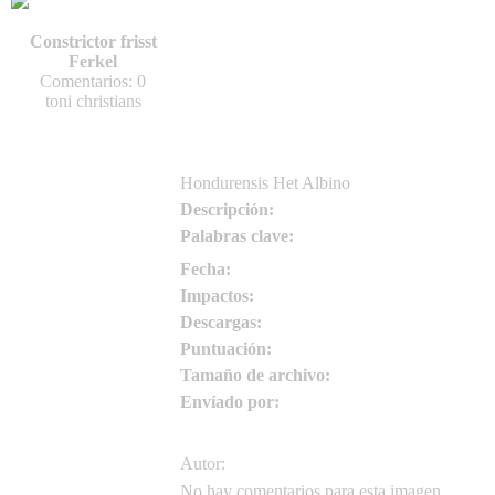
zellowitch1
Constrictor frisst
zellowitch1
Ferkel
Comentarios: 0
toni christians
Hondurensis Het Albino
Descripción:
Palabras clave:
Fecha:
Impactos:
Descargas:
Puntuación:
Tamaño de archivo:
Envíado por:
Autor:
No hay comentarios para esta imagen