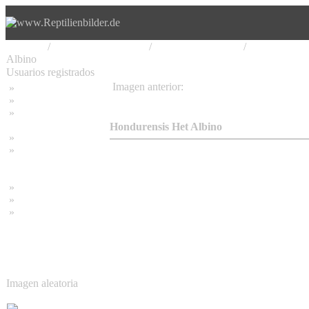
Principal
/
Serpentes, Schlangen
/
Colubridae, Nattern
/
Lampropeltis
Albino
Usuarios registrados
Imagen anterior:
»
Home
Hondurensis Doppel Het Albino Hypo
»
Buscar
»
Contraseña olvidada
Hondurensis Het Albino
»
Impressum
»
Datenschutzerklärung
»
Bambus Bilder
»
Bambuspflanzen
»
Unser RSS Feed
Imagen aleatoria