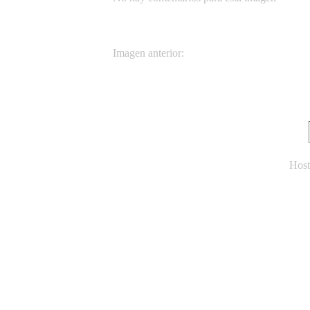
Imagen anterior:
Hondurensis Doppel Het Albino Hypo
Host