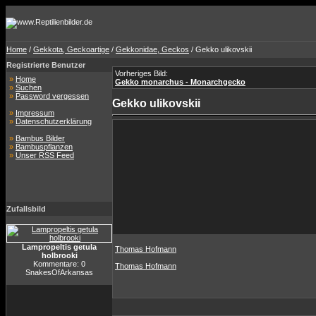
Home
/
Gekkota, Geckoartige
/
Gekkonidae, Geckos
/ Gekko ulikovskii
Registrierte Benutzer
Vorheriges Bild:
»
Home
Gekko monarchus - Monarchgecko
»
Suchen
»
Password vergessen
Gekko ulikovskii
»
Impressum
»
Datenschutzerklärung
»
Bambus Bilder
»
Bambuspflanzen
»
Unser RSS Feed
Zufallsbild
Lampropeltis getula
Thomas Hofmann
holbrooki
Kommentare: 0
Thomas Hofmann
SnakesOfArkansas