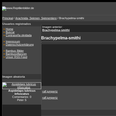
Principal
/
Arachnida, Spinnen, Spinnentiere
/ Brachypelma-smithi
Usuarios registrados
Imagen anterior:
»
Home
Brachypelma-smithi
»
Buscar
»
Contraseña olvidada
Brachypelma-smithi
»
Impressum
»
Datenschutzerklärung
»
Bambus Bilder
»
Bambuspflanzen
»
Unser RSS Feed
Imagen aleatoria
Aspidelaps lubricus
ralf.jumpertz
infuscatus
Comentarios: 0
ralf.jumpertz
Peter S