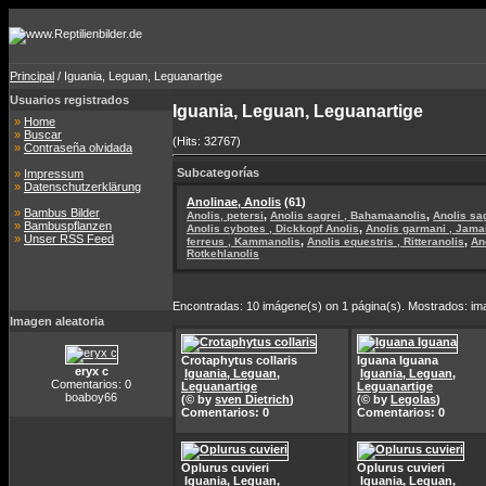
Principal
/ Iguania, Leguan, Leguanartige
Usuarios registrados
Iguania, Leguan, Leguanartige
»
Home
»
Buscar
(Hits: 32767)
»
Contraseña olvidada
Subcategorías
»
Impressum
»
Datenschutzerklärung
Anolinae, Anolis
(61)
»
Bambus Bilder
,
,
Anolis, petersi
Anolis sagrei , Bahamaanolis
Anolis sag
»
Bambuspflanzen
,
Anolis cybotes , Dickkopf Anolis
Anolis garmani , Jama
»
Unser RSS Feed
,
,
ferreus , Kammanolis
Anolis equestris , Ritteranolis
An
Rotkehlanolis
Encontradas: 10 imágene(s) on 1 página(s). Mostrados: im
Imagen aleatoria
Crotaphytus collaris
Iguana Iguana
eryx c
Iguania, Leguan,
Iguania, Leguan,
Comentarios: 0
Leguanartige
Leguanartige
boaboy66
(© by
sven Dietrich
)
(© by
Legolas
)
Comentarios: 0
Comentarios: 0
Oplurus cuvieri
Oplurus cuvieri
Iguania, Leguan,
Iguania, Leguan,