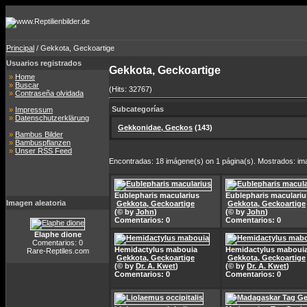
Principal
/ Gekkota, Geckoartige
Usuarios registrados
Gekkota, Geckoartige
»
Home
»
Buscar
(Hits: 32767)
»
Contraseña olvidada
Subcategorías
»
Impressum
»
Datenschutzerklärung
Gekkonidae, Geckos
(143)
»
Bambus Bilder
»
Bambuspflanzen
»
Unser RSS Feed
Encontradas: 18 imágene(s) on 1 página(s). Mostrados: im
Eublepharis macularius
Eublepharis maculariu
Imagen aleatoria
Gekkota, Geckoartige
Gekkota, Geckoartige
(© by
John
)
(© by
John
)
Comentarios: 0
Comentarios: 0
Elaphe dione
Comentarios: 0
Hemidactylus mabouia
Hemidactylus maboui
Rare-Reptiles.com
Gekkota, Geckoartige
Gekkota, Geckoartige
(© by
Dr. A. Kwet
)
(© by
Dr. A. Kwet
)
Comentarios: 0
Comentarios: 0