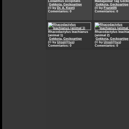
Liolaemus occipitalis
Madagaskar Tag Geck
Gekkota, Geckoartige
Gekkota, Geckoartige
(© by
Dr. A. Kwet
)
(© by
Frank69
)
Comentarios: 0
Comentarios: 0
Rhacodactylus leachianus
Rhacodactylus leachi
(animal 1)
(animal 2)
Gekkota, Geckoartige
Gekkota, Geckoartige
(© by
Uropl@tus
)
(© by
Uropl@tus
)
Comentarios: 0
Comentarios: 0