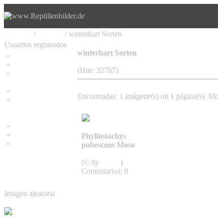
Principal
/
Bambus
/ winterhart Sorten
Usuarios registrados
winterhart Sorten
»
Home
»
Buscar
(Hits: 32767)
»
Contraseña olvidada
»
Impressum
Encontradas: 1 imágene(s) on 1 página(s). Mo
»
Datenschutzerklärung
»
Bambus Bilder
»
Bambuspflanzen
Phyllostachys
»
Unser RSS Feed
pubescens Moso
winterhart Sorten
(© by
admin
)
Comentarios: 0
Imagen aleatoria