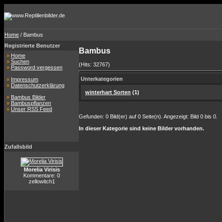
Home
/ Bambus
Registrierte Benutzer
Bambus
»
Home
»
Suchen
(Hits: 32767)
»
Password vergessen
Unterkategorien
»
Impressum
»
Datenschutzerklärung
winterhart Sorten
(1)
»
Bambus Bilder
»
Bambuspflanzen
»
Unser RSS Feed
Gefunden: 0 Bild(er) auf 0 Seite(n). Angezeigt: Bild 0 bis 0.
In dieser Kategorie sind keine Bilder vorhanden.
Zufallsbild
Morelia Virisis
Kommentare: 0
zellowitch1