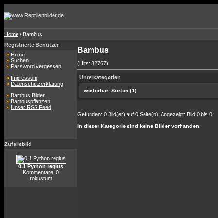
Home
/ Bambus
Registrierte Benutzer
Bambus
»
Home
»
Suchen
(Hits: 32767)
»
Password vergessen
Unterkategorien
»
Impressum
»
Datenschutzerklärung
winterhart Sorten
(1)
»
Bambus Bilder
»
Bambuspflanzen
»
Unser RSS Feed
Gefunden: 0 Bild(er) auf 0 Seite(n). Angezeigt: Bild 0 bis 0.
In dieser Kategorie sind keine Bilder vorhanden.
Zufallsbild
0.1 Python regius
Kommentare: 0
robustum