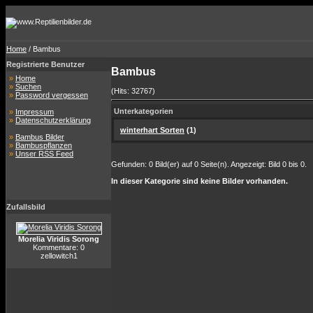
Home
/ Bambus
Registrierte Benutzer
Bambus
»
Home
»
Suchen
(Hits: 32767)
»
Password vergessen
Unterkategorien
»
Impressum
»
Datenschutzerklärung
winterhart Sorten
(1)
»
Bambus Bilder
»
Bambuspflanzen
»
Unser RSS Feed
Gefunden: 0 Bild(er) auf 0 Seite(n). Angezeigt: Bild 0 bis 0.
In dieser Kategorie sind keine Bilder vorhanden.
Zufallsbild
Morelia Viridis Sorong
Kommentare: 0
zellowitch1