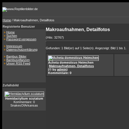
Home
/ Makroaufnahmen, Detailfotos
Registrierte Benutzer
Makroaufnahmen, Detailfotos
»
Home
»
Suchen
(Hits: 32767)
»
Password vergessen
»
Impressum
Gefunden: 1 Bild(er) auf 1 Seite(n). Angezeigt: Bild 1 bis 1.
»
Datenschutzerklärung
»
Bambus Bilder
»
Bambuspflanzen
Acheta domesticus Heimchen
»
Unser RSS Feed
Makroaufnahmen, Detailfotos
(© by
admin
)
Kommentare: 0
Zufallsbild
Hemidactylium scutatum
Kommentare: 0
SnakesOfArkansas