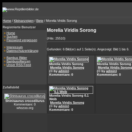
Home
/
Kleinanzeigen
/
Biete
/ Morelia Viridis Sorong
Registrierte Benutzer
Morelia Viridis Sorong
»
Home
»
Suchen
(Hits: 25510)
»
Password vergessen
»
Impressum
Gefunden: 6 Bild(er) auf 1 Seite(n). Angezeigt: Bild 1 bis 6.
»
Datenschutzerklärung
»
Bambus Bilder
»
Bambuspflanzen
Morelia Viridis Sorong
Morelia Viridis Sorong
»
Unser RSS Feed
Morelia Viridis Sorong
Morelia Viridis Sorong
(© by
admin
)
(© by
admin
)
Kommentare: 0
Kommentare: 0
Zufallsbild
Morelia Viridis Sorong 0.1
Weib
Shinisaurus crocodilurus
Morelia Viridis Sorong
Kommentare: 0
(© by
admin
)
whozoo.org
Kommentare: 0