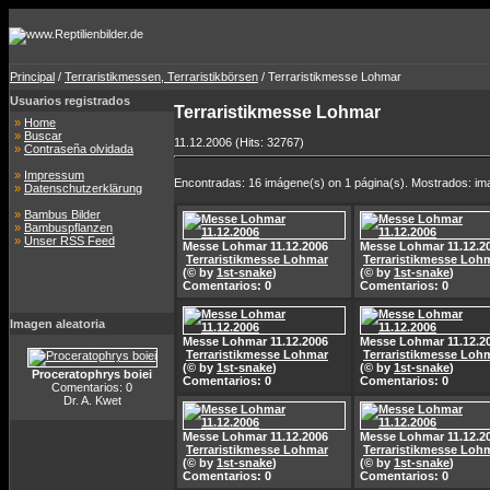
Principal
/
Terraristikmessen, Terraristikbörsen
/ Terraristikmesse Lohmar
Usuarios registrados
Terraristikmesse Lohmar
»
Home
»
Buscar
11.12.2006 (Hits: 32767)
»
Contraseña olvidada
»
Impressum
Encontradas: 16 imágene(s) on 1 página(s). Mostrados: im
»
Datenschutzerklärung
»
Bambus Bilder
»
Bambuspflanzen
»
Unser RSS Feed
Messe Lohmar 11.12.2006
Messe Lohmar 11.12.2
Terraristikmesse Lohmar
Terraristikmesse Loh
(© by
1st-snake
)
(© by
1st-snake
)
Comentarios: 0
Comentarios: 0
Imagen aleatoria
Messe Lohmar 11.12.2006
Messe Lohmar 11.12.2
Terraristikmesse Lohmar
Terraristikmesse Loh
(© by
1st-snake
)
(© by
1st-snake
)
Proceratophrys boiei
Comentarios: 0
Comentarios: 0
Comentarios: 0
Dr. A. Kwet
Messe Lohmar 11.12.2006
Messe Lohmar 11.12.2
Terraristikmesse Lohmar
Terraristikmesse Loh
(© by
1st-snake
)
(© by
1st-snake
)
Comentarios: 0
Comentarios: 0