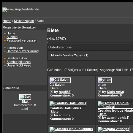
Home
/
Kleinanzeigen
/ Biete
Registrierte Benutzer
Biete
»
Home
»
Suchen
(Hits: 32767)
»
Password vergessen
Unterkategorien
»
Impressum
»
Datenschutzerklärung
Morelia Viridis Yapen
(1)
»
Bambus Bilder
»
Bambuspflanzen
»
Unser RSS Feed
Gefunden: 17 Bild(er) auf 1 Seite(n). Angezeigt: Bild 1 bis 17
0.1 Salvini
cham
Zufallsbild
Biete
Biete
(© by
reptil86
)
(© by
Klein Anja
)
Kommentare: 0
Kommentare: 0
Biak
Kommentare: 0
Corallus Hortulanus
admin
Crotalus lepidus klaub
Biete
Biete
(© by
admin
)
(© by
acanthophis1
)
Kommentare: 0
Kommentare: 0