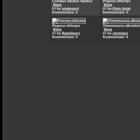
Crotalus lepidus lepidus
Pogona vitticeps
Biete
Biete
(© by
snakeguy
)
(© by
Klein Anja
)
Kommentare: 0
Kommentare: 0
Pogona vitticeps
Trimeresurus albolabri
Biete
Biete
(© by
Reptilmen
)
(© by
christian
)
Kommentare: 0
Kommentare: 0