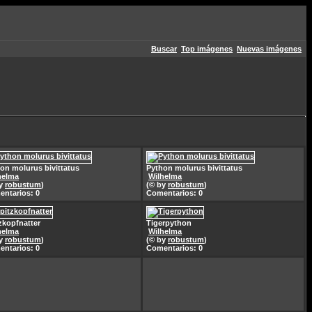
Buscar
Top imágenes
Nuevas imágenes
on molurus bivittatus
Python molurus bivittatus
helma
Wilhelma
by
robustum
)
(© by
robustum
)
ntarios: 0
Comentarios: 0
zkopfnatter
Tigerpython
helma
Wilhelma
by
robustum
)
(© by
robustum
)
ntarios: 0
Comentarios: 0