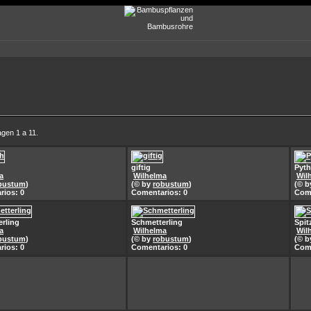
gen 1 a 11.
giftig
Pyth
a
Wilhelma
Wil
bustum
)
(© by
robustum
)
(© 
rios: 0
Comentarios: 0
Come
rling
Schmetterling
Spit
a
Wilhelma
Wil
bustum
)
(© by
robustum
)
(© 
rios: 0
Comentarios: 0
Come