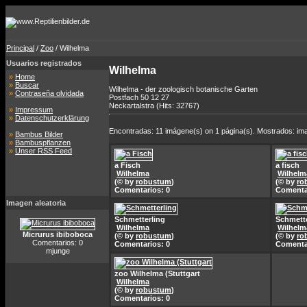
Principal
/
Zoo
/ Wilhelma
Usuarios registrados
Wilhelma
»
Home
»
Buscar
Wilhelma - der zoologisch botanische Garten
»
Contraseña olvidada
Postfach 50 12 27
Neckartalstra (Hits: 32767)
»
Impressum
»
Datenschutzerklärung
Encontradas: 11 imágene(s) on 1 página(s). Mostrados: ima
»
Bambus Bilder
»
Bambuspflanzen
»
Unser RSS Feed
a Fisch
a fisch
Wilhelma
Wilhelm
(© by
robustum
)
(© by
ro
Comentarios: 0
Comenta
Imagen aleatoria
Schmetterling
Schmette
Wilhelma
Wilhelm
Micrurus ibiboboca
(© by
robustum
)
(© by
ro
Comentarios: 0
Comentarios: 0
Comenta
mjunge
zoo Wilhelma (Stuttgart
Wilhelma
(© by
robustum
)
Comentarios: 0