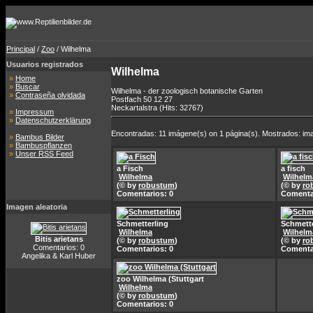
Principal
/
Zoo
/ Wilhelma
Usuarios registrados
Wilhelma
»
Home
»
Buscar
Wilhelma - der zoologisch botanische Garten
»
Contraseña olvidada
Postfach 50 12 27
Neckartalstra (Hits: 32767)
»
Impressum
»
Datenschutzerklärung
Encontradas: 11 imágene(s) on 1 página(s). Mostrados: ima
»
Bambus Bilder
»
Bambuspflanzen
»
Unser RSS Feed
a Fisch
a fisch
Wilhelma
Wilhelm
(© by
robustum
)
(© by
ro
Comentarios: 0
Comenta
Imagen aleatoria
Schmetterling
Schmette
Wilhelma
Wilhelm
Bitis arietans
(© by
robustum
)
(© by
ro
Comentarios: 0
Comentarios: 0
Comenta
Angelika & Karl Huber
zoo Wilhelma (Stuttgart
Wilhelma
(© by
robustum
)
Comentarios: 0