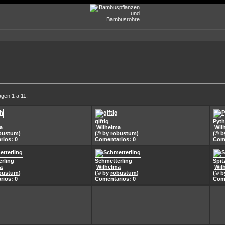
gen 1 a 11.
giftig
Pyth
a
Wilhelma
Wil
bustum
)
(© by
robustum
)
(© 
rios: 0
Comentarios: 0
Come
rling
Schmetterling
Spit
a
Wilhelma
Wil
bustum
)
(© by
robustum
)
(© 
rios: 0
Comentarios: 0
Come