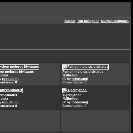
Buscar
Top imágenes
Nuevas imágenes
on molurus bivittatus
Python molurus bivittatus
helma
Wilhelma
by
robustum
)
(© by
robustum
)
ntarios: 0
Comentarios: 0
zkopfnatter
Tigerpython
helma
Wilhelma
by
robustum
)
(© by
robustum
)
ntarios: 0
Comentarios: 0