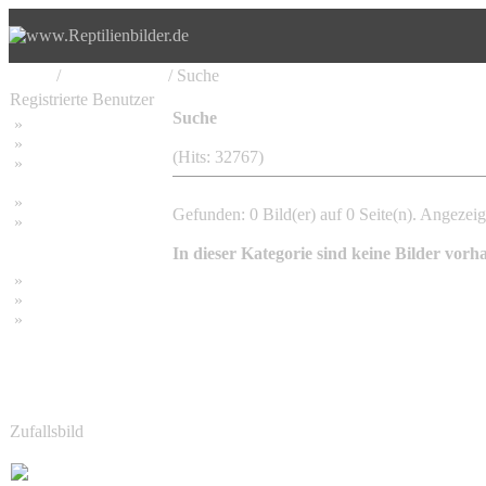
Home
/
Kleinanzeigen
/ Suche
Registrierte Benutzer
Suche
»
Home
»
Suchen
(Hits: 32767)
»
Password vergessen
»
Impressum
Gefunden: 0 Bild(er) auf 0 Seite(n). Angezeigt
»
Datenschutzerklärung
In dieser Kategorie sind keine Bilder vorh
»
Bambus Bilder
»
Bambuspflanzen
»
Unser RSS Feed
Zufallsbild