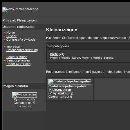
Principal
/ Kleinanzeigen
Usuarios registrados
Kleinanzeigen
»
Home
»
Buscar
Hier finden Sie Tiere die gesucht oder angeboten werden. (
»
Contraseña olvidada
Subcategorías
»
Impressum
»
Datenschutzerklärung
Biete
(24)
»
Bambus Bilder
,
Morelia Viridis Yapen
Morelia Viridis Sorong
»
Bambuspflanzen
»
Unser RSS Feed
Encontradas: 1 imágene(s) on 1 página(s). Mostrados: imag
Imagen aleatoria
Crotalus lepidus lepidus
Kleinanzeigen
(© by
snakeguy
)
Comentarios: 0
Python regius
Comentarios: 0
robustum