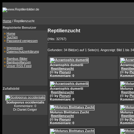
Home
/ Reptilienzucht
Registrierte Benutzer
Reptilienzucht
»
Home
»
Suchen
(Hits: 32767)
»
Password vergessen
»
Impressum
Gefunden: 34 Bild(er) auf 1 Seite(n). Angezeigt: Bild 1 bis 34
»
Datenschutzerklärung
»
Bambus Bilder
»
Bambuspflanzen
Acrantophis dumerili
Acrantop
»
Unser RSS Feed
Reptilienzucht
Reptili
(© by
Piorun
)
(© by
Pi
Kommentare: 0
Komment
Zufallsbild
Acrantophis dumerili
Molurus 
Reptilienzucht
Reptili
(© by
Piorun
)
(© by
Pi
Kommentare: 0
Komment
Sceloporus occidentalis
Kommentare: 0
Dr.Daniel.Geiger
Molurus Bivittatus Zucht
Molurus 
Reptilienzucht
Reptili
(© by
Piorun
)
(© by
Pi
Kommentare: 0
Komment