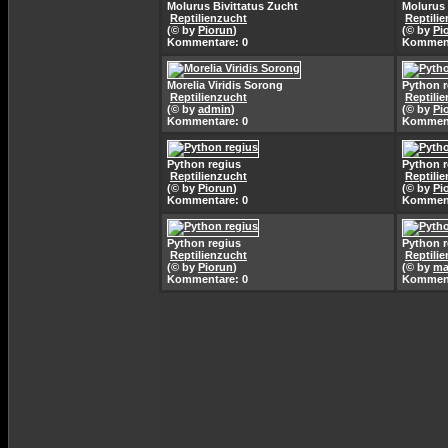
Molurus Bivittatus Zucht
Molurus 
Reptilienzucht
Reptili
(© by
Piorun
)
(© by
Pi
Kommentare: 0
Komment
Morelia Viridis Sorong
Python r
Reptilienzucht
Reptili
(© by
admin
)
(© by
Pi
Kommentare: 0
Komment
Python regius
Python r
Reptilienzucht
Reptili
(© by
Piorun
)
(© by
Pi
Kommentare: 0
Komment
Python regius
Python r
Reptilienzucht
Reptili
(© by
Piorun
)
(© by
ma
Kommentare: 0
Komment