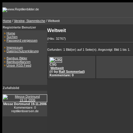
Home
/
Vereine, Stammtische
/ Weltweit
Registrierte Benutzer
Weltweit
»
Home
»
Suchen
(Hits: 32767)
»
Password vergessen
»
Impressum
Gefunden: 1 Bild(er) auf 1 Seite(n). Angezeigt: Bild 1 bis 1.
»
Datenschutzerklärung
»
Bambus Bilder
»
Bambuspflanzen
CSG
»
Unser RSS Feed
Weltweit
(© by
Ralf Sommerlad
)
Kommentare: 0
Zufallsbild
Messe Dortmund 19.11.2006
Kommentare: 0
reptilienboersen.de