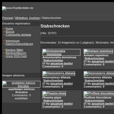
Principal
/
Wirbellose, Insekten
/ Stabschrecken
Usuarios registrados
Stabschrecken
»
Home
»
Buscar
(Hits: 32767)
»
Contraseña olvidada
»
Impressum
Encontradas: 15 imágene(s) on 1 página(s). Mostrados: im
»
Datenschutzerklärung
»
Bambus Bilder
»
Bambuspflanzen
Aretaon asperinus
»
Unser RSS Feed
Anisomorpha monstrosa
Stabschrecken
Stabschrecken
(© by
aquarium-berlin
)
(© by
aquarium-berlin
)
Comentarios: 0
Comentarios: 0
Imagen aleatoria
Heteropteryx dilatata
Heteropteryx dilatata
Stabschrecken
Stabschrecken
(© by
aquarium-berlin
)
(© by
aquarium-berlin
)
Comentarios: 0
Comentarios: 0
aspidelaps lubricus
ifuscatus
Comentarios: 0
Phasma gigas
Phyllium biocolatum
aspidelaps
Stabschrecken
Stabschrecken
(© by
aquarium-berlin
)
(© by
aquarium-berlin
)
Comentarios: 0
Comentarios: 0