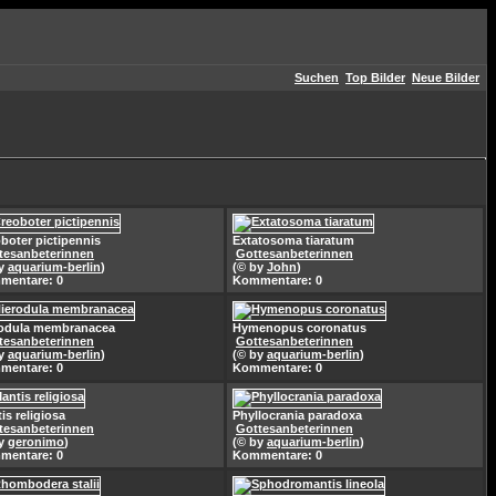
Suchen
Top Bilder
Neue Bilder
boter pictipennis
Extatosoma tiaratum
tesanbeterinnen
Gottesanbeterinnen
by
aquarium-berlin
)
(© by
John
)
mentare: 0
Kommentare: 0
rodula membranacea
Hymenopus coronatus
tesanbeterinnen
Gottesanbeterinnen
by
aquarium-berlin
)
(© by
aquarium-berlin
)
mentare: 0
Kommentare: 0
is religiosa
Phyllocrania paradoxa
tesanbeterinnen
Gottesanbeterinnen
by
geronimo
)
(© by
aquarium-berlin
)
mentare: 0
Kommentare: 0