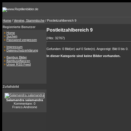
Home
/
Vereine, Stammtische
/ Postleitzahlbereich 9
Registrierte Benutzer
Postleitzahlbereich 9
»
Home
»
Suchen
(Hits: 32767)
»
Password vergessen
»
Impressum
Gefunden: 0 Bild(er) auf 0 Seite(n). Angezeigt: Bild 0 bis 0.
»
Datenschutzerklärung
In dieser Kategorie sind keine Bilder vorhanden.
»
Bambus Bilder
»
Bambuspflanzen
»
Unser RSS Feed
Zufallsbild
Salamandra salamandra
Kommentare: 0
Franco.Andreone