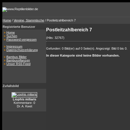
Home
/
Vereine, Stammtische
/ Postleitzahlbereich 7
Registrierte Benutzer
Postleitzahlbereich 7
»
Home
»
Suchen
(Hits: 32767)
»
Password vergessen
»
Impressum
Gefunden: 0 Bild(er) auf 0 Seite(n). Angezeigt: Bild 0 bis 0.
»
Datenschutzerklärung
In dieser Kategorie sind keine Bilder vorhanden.
»
Bambus Bilder
»
Bambuspflanzen
»
Unser RSS Feed
Zufallsbild
Liophis miliaris
Kommentare: 0
Dr. A. Kwet