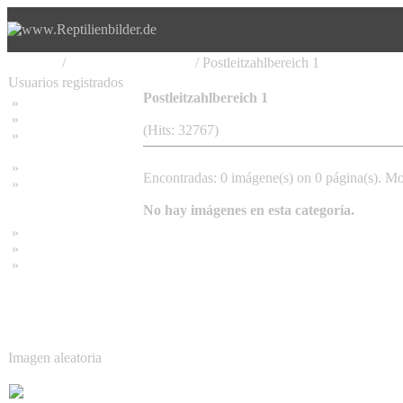
Principal
/
Vereine, Stammtische
/ Postleitzahlbereich 1
Usuarios registrados
Postleitzahlbereich 1
»
Home
»
Buscar
(Hits: 32767)
»
Contraseña olvidada
»
Impressum
Encontradas: 0 imágene(s) on 0 página(s). Mo
»
Datenschutzerklärung
No hay imágenes en esta categoría.
»
Bambus Bilder
»
Bambuspflanzen
»
Unser RSS Feed
Imagen aleatoria