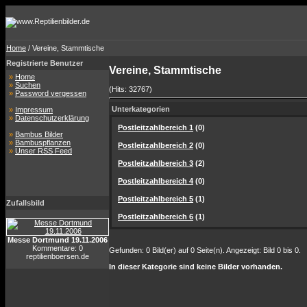
Home
/ Vereine, Stammtische
Registrierte Benutzer
Vereine, Stammtische
»
Home
»
Suchen
(Hits: 32767)
»
Password vergessen
Unterkategorien
»
Impressum
»
Datenschutzerklärung
Postleitzahlbereich 1
(0)
»
Bambus Bilder
»
Bambuspflanzen
Postleitzahlbereich 2
(0)
»
Unser RSS Feed
Postleitzahlbereich 3
(2)
Postleitzahlbereich 4
(0)
Postleitzahlbereich 5
(1)
Zufallsbild
Postleitzahlbereich 6
(1)
Messe Dortmund 19.11.2006
Kommentare: 0
Gefunden: 0 Bild(er) auf 0 Seite(n). Angezeigt: Bild 0 bis 0.
reptilienboersen.de
In dieser Kategorie sind keine Bilder vorhanden.