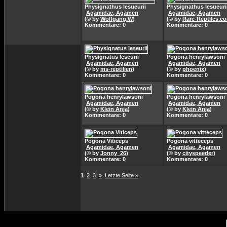
Physignathus lesueurii
Physignathus lesueuri
Agamidae, Agamen
Agamidae, Agamen
(© by
Wolfgang.W
)
(© by
Rare-Reptiles.c
Kommentare: 0
Kommentare: 0
Physignatus leseurii
Pogona henrylawsoni
Agamidae, Agamen
Agamidae, Agamen
(© by
ms-reptilien
)
(© by
phoenix
)
Kommentare: 0
Kommentare: 0
Pogona henrylawsoni
Pogona henrylawsoni
Agamidae, Agamen
Agamidae, Agamen
(© by
Klein Anja
)
(© by
Klein Anja
)
Kommentare: 0
Kommentare: 0
Pogona Viticeps
Pogona vitteceps
Agamidae, Agamen
Agamidae, Agamen
(© by
Jonny_26
)
(© by
cityspeeder
)
Kommentare: 0
Kommentare: 0
1
2
3
»
Letzte Seite »