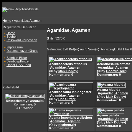
Home
/ Agamidae, Agamen
Registrierte Benutzer
Agamidae, Agamen
»
Home
»
Suchen
(Hits: 32767)
»
Password vergessen
»
Impressum
Gefunden: 128 Bild(er) auf 3 Seite(n). Angezeigt: Bild 1 bis 6
»
Datenschutzerklärung
»
Bambus Bilder
»
Bambuspflanzen
Acanthocercus atricollis
Acanthosaura armata
»
Unser RSS Feed
Agamidae, Agamen
Agamidae, Agamen
(© by
Maik Dobiey
)
(© by
Geordie.Torr
)
Kommentare: 0
Kommentare: 0
Zufallsbild
Agama hispida
Acanthosaura lepidogaster
Agamidae, Agamen
Agamidae, Agamen
(© by
Maik Dobiey
)
(© by
Hans-Peter
)
Kommentare: 0
Rhinoclemmys annualta
Kommentare: 0
Kommentare: 0
J.D. Willson
Agama pallida
Agama imperialis weibchen
Agamidae, Agamen
Agamidae, Agamen
(© by
Maik Dobiey
)
(© by
niedermair
)
Kommentare: 0
Kommentare: 0