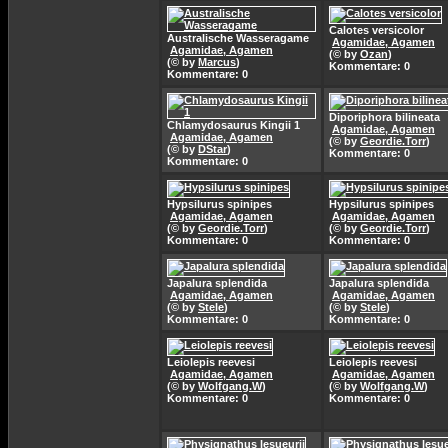
Calotes versicolor
Australische Wasseragame
Agamidae, Agamen
Agamidae, Agamen
(© by
Ozan
)
(© by
Marcus
)
Kommentare: 0
Kommentare: 0
Diporiphora bilineata
Chlamydosaurus Kingii 1
Agamidae, Agamen
Agamidae, Agamen
(© by
Geordie.Torr
)
(© by
DStar
)
Kommentare: 0
Kommentare: 0
Hypsilurus spinipes
Hypsilurus spinipes
Agamidae, Agamen
Agamidae, Agamen
(© by
Geordie.Torr
)
(© by
Geordie.Torr
)
Kommentare: 0
Kommentare: 0
Japalura splendida
Japalura splendida
Agamidae, Agamen
Agamidae, Agamen
(© by
Stele
)
(© by
Stele
)
Kommentare: 0
Kommentare: 0
Leiolepis reevesi
Leiolepis reevesi
Agamidae, Agamen
Agamidae, Agamen
(© by
Wolfgang.W
)
(© by
Wolfgang.W
)
Kommentare: 0
Kommentare: 0