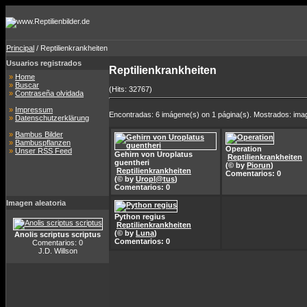
Principal
/ Reptilienkrankheiten
Usuarios registrados
Reptilienkrankheiten
»
Home
»
Buscar
(Hits: 32767)
»
Contraseña olvidada
»
Impressum
Encontradas: 6 imágene(s) on 1 página(s). Mostrados: imag
»
Datenschutzerklärung
»
Bambus Bilder
»
Bambuspflanzen
Operation
»
Unser RSS Feed
Gehirn von Uroplatus
Reptilienkrankheiten
guentheri
(© by
Piorun
)
Reptilienkrankheiten
Comentarios: 0
(© by
Uropl@tus
)
Comentarios: 0
Imagen aleatoria
Python regius
Reptilienkrankheiten
(© by
Luna
)
Anolis scriptus scriptus
Comentarios: 0
Comentarios: 0
J.D. Willson