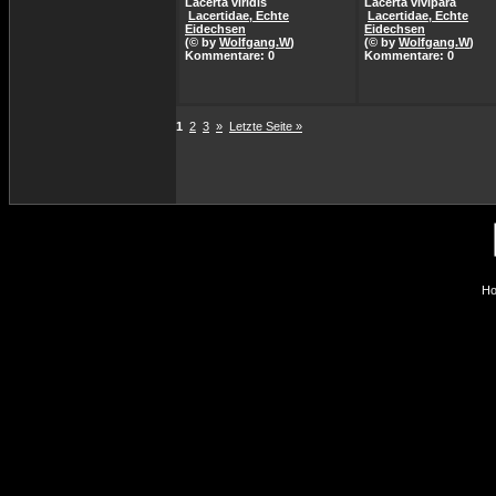
Lacerta viridis
Lacerta vivipara
Lacertidae, Echte
Lacertidae, Echte
Eidechsen
Eidechsen
(© by
Wolfgang.W
)
(© by
Wolfgang.W
)
Kommentare: 0
Kommentare: 0
1
2
3
»
Letzte Seite »
Ho