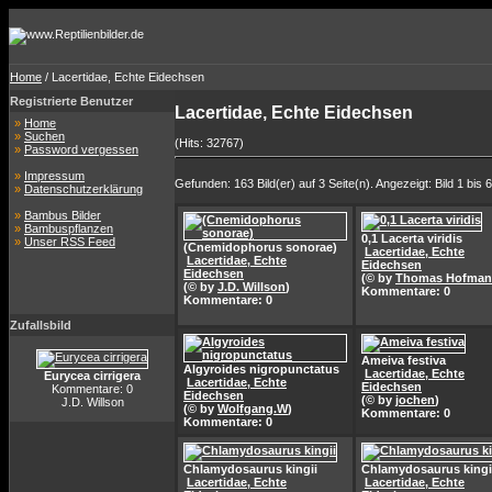
Home
/ Lacertidae, Echte Eidechsen
Registrierte Benutzer
Lacertidae, Echte Eidechsen
»
Home
»
Suchen
(Hits: 32767)
»
Password vergessen
»
Impressum
Gefunden: 163 Bild(er) auf 3 Seite(n). Angezeigt: Bild 1 bis 6
»
Datenschutzerklärung
»
Bambus Bilder
»
Bambuspflanzen
0,1 Lacerta viridis
»
Unser RSS Feed
(Cnemidophorus sonorae)
Lacertidae, Echte
Lacertidae, Echte
Eidechsen
Eidechsen
(© by
Thomas Hofma
(© by
J.D. Willson
)
Kommentare: 0
Kommentare: 0
Zufallsbild
Ameiva festiva
Algyroides nigropunctatus
Lacertidae, Echte
Eurycea cirrigera
Lacertidae, Echte
Eidechsen
Kommentare: 0
Eidechsen
(© by
jochen
)
J.D. Willson
(© by
Wolfgang.W
)
Kommentare: 0
Kommentare: 0
Chlamydosaurus kingii
Chlamydosaurus kingi
Lacertidae, Echte
Lacertidae, Echte