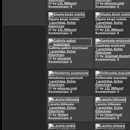
(© by
J.D. Willson
)
(© by
whozoo.org
)
Kommentare: 0
Kommentare: 0
Elgaria kingii nobilis
Elgaria kingii nobilis
Lacertidae, Echte
Lacertidae, Echte
Eidechsen
Eidechsen
(© by
J.D. Willson
)
(© by
J.D. Willson
)
Kommentare: 0
Kommentare: 0
Gambelia wislizenii
Gallotia galloti eisentrauti
Lacertidae, Echte
Lacertidae, Echte
Eidechsen
Eidechsen
(© by
Jeremiah.Easter
)
(© by
phoenix
)
Kommentare: 0
Kommentare: 0
Heloderma suspectum
Holbrookia maculata
Lacertidae, Echte
Lacertidae, Echte
Eidechsen
Eidechsen
(© by
whozoo.org
)
(© by
J.D. Willson
)
Kommentare: 0
Kommentare: 0
Lacerta bilineata
Lacerta bilineata
Lacertidae, Echte
Lacertidae, Echte
Eidechsen
Eidechsen
(© by
Stefan
)
(© by
Uropl@tus
)
Kommentare: 0
Kommentare: 0