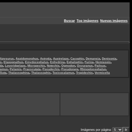
Buscar
Top imágenes
Nuevas imágenes
,
,
,
,
,
,
,
Aipysurus
Aspidomorphus
Astrotia
Austrelaps
Cacophis
Demansia
Denisonia
,
,
,
,
,
,
,
is
Elapognathus
Emydocephalus
Enhydrina
Ephalophis
Furina
Hemiaspis
,
,
,
,
,
,
,
uda
Loveridgelaps
Micropechis
Notechis
Ogmodon
Oxyuranus
Pailsus
,
,
,
,
,
,
lamus
Pelamis
Praescutata
Pseudechis
Pseudonaja
Rhinoplocephalus
,
,
,
,
,
Suta
Thalassophina
Thalassophis
Toxicocalamus
Tropidechis
Vermicella
Imágenes por página: