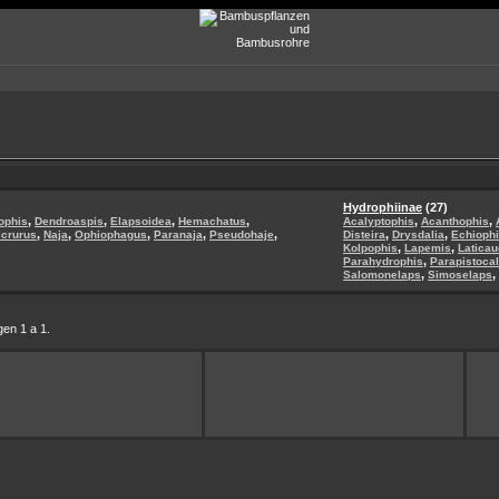
Hydrophiinae
(27)
,
,
,
,
,
,
iophis
Dendroaspis
Elapsoidea
Hemachatus
Acalyptophis
Acanthophis
,
,
,
,
,
,
,
icrurus
Naja
Ophiophagus
Paranaja
Pseudohaje
Disteira
Drysdalia
Echioph
,
,
Kolpophis
Lapemis
Latica
,
Parahydrophis
Parapistoca
,
,
Salomonelaps
Simoselaps
en 1 a 1.