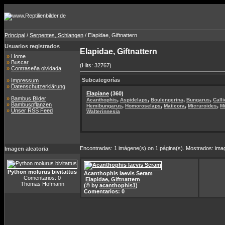
Principal
/
Serpentes, Schlangen
/ Elapidae, Giftnattern
Usuarios registrados
Elapidae, Giftnattern
»
Home
»
Buscar
(Hits: 32767)
»
Contraseña olvidada
Subcategorías
»
Impressum
»
Datenschutzerklärung
Elapiane
(360)
»
Bambus Bilder
,
,
,
,
Acanthophis
Aspidelaps
Boulengerina
Bungarus
Call
»
Bambuspflanzen
,
,
,
,
Hemibungarus
Homoroselaps
Maticora
Micruroides
M
»
Unser RSS Feed
Walterinnesia
Encontradas: 1 imágene(s) on 1 página(s). Mostrados: imag
Imagen aleatoria
Python molurus bivitattus
Acanthophis laevis Seram
Comentarios: 0
Elapidae, Giftnattern
Thomas Hofmann
(© by
acanthophis1
)
Comentarios: 0