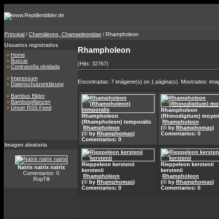
Principal
/
Chamäleons, Chamaeleonidae
/ Rhampholeon
Usuarios registrados
Rhampholeon
»
Home
»
Buscar
(Hits: 32767)
»
Contraseña olvidada
»
Impressum
Encontradas: 7 imágene(s) on 1 página(s). Mostrados: imag
»
Datenschutzerklärung
»
Bambus Bilder
»
Bambuspflanzen
»
Unser RSS Feed
Rhampholeon
Rhampholeon
(Rhinodigitum) moyer
(Rhampholeon) temporalis
Rhampholeon
Rhampholeon
(© by
Rhamphomas
)
(© by
Rhamphomas
)
Comentarios: 0
Comentarios: 0
Imagen aleatoria
Rieppeleon kerstenii
Rieppeleon kerstenii
Natrix natrix natrix
kerstenii
kerstenii
Comentarios: 0
Rhampholeon
Rhampholeon
RopTill
(© by
Rhamphomas
)
(© by
Rhamphomas
)
Comentarios: 0
Comentarios: 0