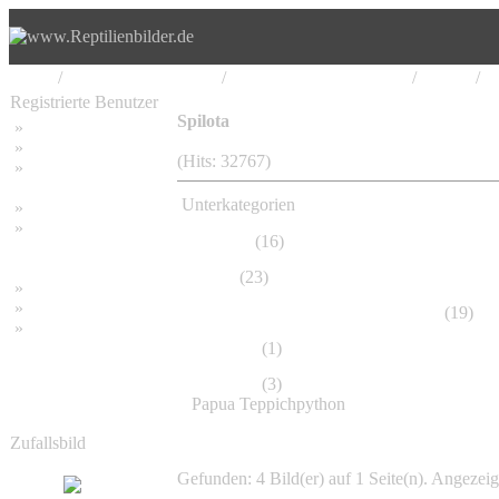
Home
/
Serpentes, Schlangen
/
Boidae, Riesenschlangen
/
Python
/
M
Registrierte Benutzer
Spilota
»
Home
»
Suchen
(Hits: 32767)
»
Password vergessen
Unterkategorien
»
Impressum
»
Cheynei
(16)
Datenschutzerklärung
Bredli
(23)
»
Bambus Bilder
»
Bambuspflanzen
Farbmorphen, Musterungsmorphen
(19)
»
Unser RSS Feed
Imbricata
(1)
Harrisoni
(3)
Papua Teppichpython
Zufallsbild
Gefunden: 4 Bild(er) auf 1 Seite(n). Angezeigt