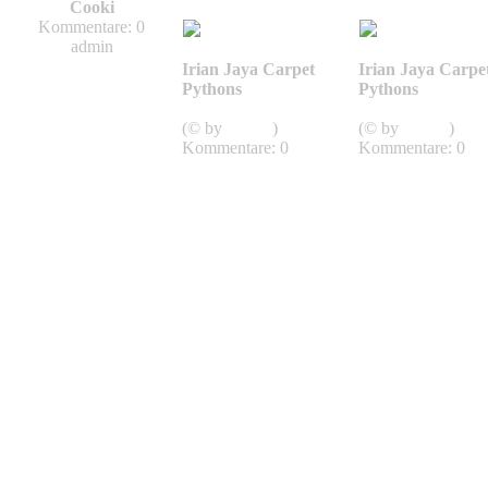
Cooki
Kommentare: 0
admin
Irian Jaya Carpet
Irian Jaya Carpe
Pythons
Pythons
Spilota
Spilota
(© by
Piorun
)
(© by
Piorun
)
Kommentare: 0
Kommentare: 0