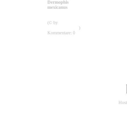
Dermophis
mexicanus
Gymnophiona, Apoda,
Blindwühlen
(© by
Franco.Andreone
)
Kommentare: 0
Host