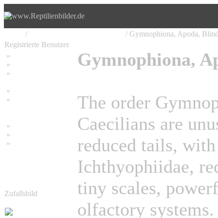
Home
/
Amphibia, Amphibien, Lurche
/ Gymnophiona, Apoda, Blin
Registrierte Benutzer
Gymnophiona, Ap
»
Home
»
Suchen
»
Password vergessen
»
Impressum
The order Gymnoph
»
Datenschutzerklärung
Caecilians are un
»
Bambus Bilder
»
Bambuspflanzen
reduced tails, with
»
Unser RSS Feed
Ichthyophiidae, re
tiny scales, power
Zufallsbild
olfactory systems.