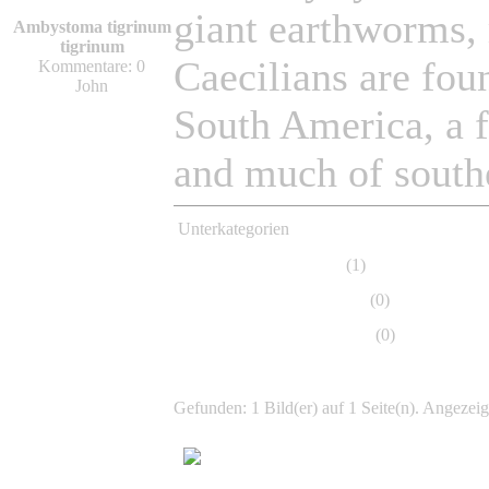
giant earthworms, 
Ambystoma tigrinum
tigrinum
Caecilians are fou
Kommentare: 0
John
South America, a f
and much of southe
Unterkategorien
Caecilia,Wurmwühlen
(1)
Ichthyophis, Fischwühlen
(0)
Rhinatrema, Nasenwühlen
(0)
Gefunden: 1 Bild(er) auf 1 Seite(n). Angezeigt