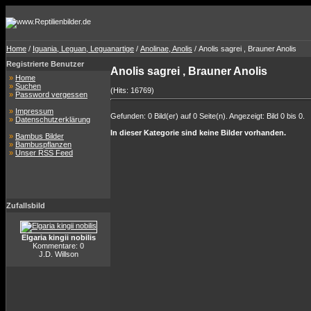
Home
/
Iguania, Leguan, Leguanartige
/
Anolinae, Anolis
/ Anolis sagrei , Brauner Anolis
Registrierte Benutzer
Anolis sagrei , Brauner Anolis
»
Home
»
Suchen
(Hits: 16769)
»
Password vergessen
»
Impressum
Gefunden: 0 Bild(er) auf 0 Seite(n). Angezeigt: Bild 0 bis 0.
»
Datenschutzerklärung
In dieser Kategorie sind keine Bilder vorhanden.
»
Bambus Bilder
»
Bambuspflanzen
»
Unser RSS Feed
Zufallsbild
Elgaria kingii nobilis
Kommentare: 0
J.D. Willson