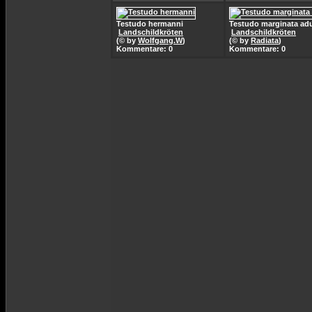
Testudo hermanni
Testudo marginata adu
Landschildkröten
Landschildkröten
(© by
Wolfgang.W
)
(© by
Radiata
)
Kommentare: 0
Kommentare: 0