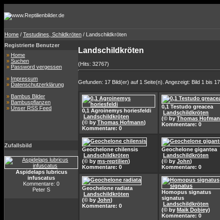
Home
/
Testudines, Schildkröten
/ Landschildkröten
Registrierte Benutzer
Landschildkröten
»
Home
»
Suchen
(Hits: 32767)
»
Password vergessen
»
Impressum
Gefunden: 17 Bild(er) auf 1 Seite(n). Angezeigt: Bild 1 bis 17
»
Datenschutzerklärung
»
Bambus Bilder
»
Bambuspflanzen
0,1 Testudo greacea
»
Unser RSS Feed
0,1 Agroinemys horiesfeldi
Landschildkröten
Landschildkröten
(© by
Thomas Hofma
(© by
Thomas Hofmann
)
Kommentare: 0
Kommentare: 0
Zufallsbild
Geochelone chilensis
Geochelone gigantea
Landschildkröten
Landschildkröten
(© by
ms-reptilien
)
(© by
John
)
Kommentare: 0
Kommentare: 0
Aspidelaps lubricus
infuscatus
Kommentare: 0
Geochelone radiata
Peter S
Homopus signatus
Landschildkröten
signatus
(© by
John
)
Landschildkröten
Kommentare: 0
(© by
Maik Dobiey
)
Kommentare: 0