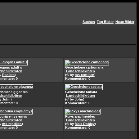
Suchen
Top Bilder
Neue Bilder
legans adult s
Geochelone carbonaria
dschildkröten
Landschildkröten
by
Radiata
)
(© by
ms-reptilien
)
mentare: 0
Kommentare: 0
helone gigantea
Geochelone radiata
dschildkröten
Landschildkröten
by
John
)
(© by
John
)
mentare: 0
Kommentare: 0
ouria emys emys
Pixys arachnoides
dschildkröten
Landschildkröten
by
ms-reptilien
)
(© by
Maik Dobiey
)
mentare: 0
Kommentare: 0