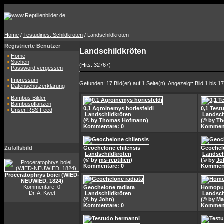
Home
/
Testudines, Schildkröten
/ Landschildkröten
Registrierte Benutzer
Landschildkröten
»
Home
»
Suchen
(Hits: 32767)
»
Password vergessen
»
Impressum
Gefunden: 17 Bild(er) auf 1 Seite(n). Angezeigt: Bild 1 bis 17
»
Datenschutzerklärung
»
Bambus Bilder
»
Bambuspflanzen
0,1 Agroinemys horiesfeldi
0,1 Test
»
Unser RSS Feed
Landschildkröten
Landsch
(© by
Thomas Hofmann
)
(© by
Th
Kommentare: 0
Komment
Zufallsbild
Geochelone chilensis
Geochel
Landschildkröten
Landsch
(© by
ms-reptilien
)
(© by
Jo
Kommentare: 0
Komment
Proceratophrys boiei (WIED-
NEUWIED, 1824)
Kommentare: 0
Geochelone radiata
Homopus
Dr. A. Kwet
Landschildkröten
Landsch
(© by
John
)
(© by
Ma
Kommentare: 0
Komment