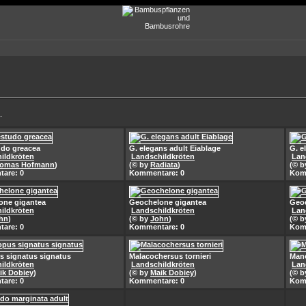
.
udo greacea
G. elegans adult Eiablage
G. e
ildkröten
Landschildkröten
Lan
omas Hofmann
)
(© by
Radiata
)
(© 
are: 0
Kommentare: 0
Kom
one gigantea
Geochelone gigantea
Geoc
ildkröten
Landschildkröten
Lan
hn
)
(© by
John
)
(© 
are: 0
Kommentare: 0
Kom
 signatus signatus
Malacochersus tornieri
Man
ildkröten
Landschildkröten
Lan
ik Dobiey
)
(© by
Maik Dobiey
)
(© 
are: 0
Kommentare: 0
Kom