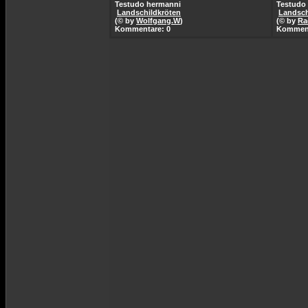
Testudo hermanni
Testudo 
Landschildkröten
Landsch
(© by
Wolfgang.W
)
(© by
Ra
Kommentare: 0
Komment