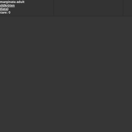
marginata adult
ildkröten
diata
)
are: 0