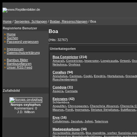
Home
/
Serpentes, Schlangen
/
Boidae, Riesenschlangen
/ Boa
Registrierte Benutzer
Boa
»
Home
»
Suchen
(Hits: 32767)
»
Password vergessen
Unterkategorien
»
Impressum
»
Datenschutzerklärung
Boa Constrictor
(214)
»
Bambus Bilder
,
,
,
,
,
Amarali
Constrictor
Imperator
Longicauda
Ortonii
Occ
»
Bambuspflanzen
,
Nebulosa
Orohias
»
Unser RSS Feed
Corallus
(94)
,
,
,
,
,
Annulatus
Caninus
Cooki
Enydris
Hortulanus
Grenad
Ruschenbergerii
Condoia
(11)
Zufallsbild
,
Aspera
Carinata
Epicrates
(42)
Schlankboa
Norops oxylophus
,
,
,
Angulifer
Chrysogaster
Chenchria Alvarezi
Chencria C
Kommentare: 0
,
,
,
,
Maurus
Fordi
Inornatus
Striatus Strigilatus
Subflavus
J.D. Willson
Eryx
(16)
,
,
,
Colubrinus
Jaculus
Johni
Tataricus
Madagaskarboas
(34)
,
Acrantophis dumerili
Boa mandrita, vorher Sanzinia ma
,
Madagaskar Hundskopfschlinger
Acrantophis madagas